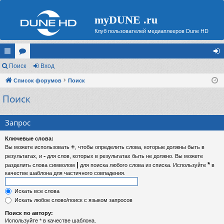
myDUNE .ru
Клуб пользователей медиаплееров Dune HD
с
Поиск
ор
Вход
хо
ы
Список форумов
ум
Поиск
д
Поиск
лк
ы
и
Запрос
Ключевые слова:
+
Вы можете использовать
, чтобы определить слова, которые должны быть в
-
результатах, и
для слов, которых в результатах быть не должно. Вы можете
|
*
разделить слова символом
для поиска любого слова из списка. Используйте
в
качестве шаблона для частичного совпадения.
Искать все слова
Искать любое слово/поиск с языком запросов
Поиск по автору:
Используйте * в качестве шаблона.