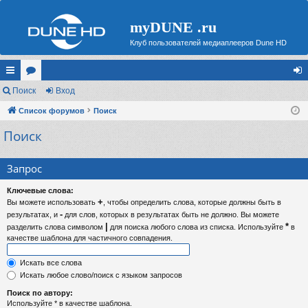
myDUNE .ru
Клуб пользователей медиаплееров Dune HD
с
Поиск
ор
Вход
хо
ы
Список форумов
ум
Поиск
д
Поиск
лк
ы
и
Запрос
Ключевые слова:
+
Вы можете использовать
, чтобы определить слова, которые должны быть в
-
результатах, и
для слов, которых в результатах быть не должно. Вы можете
|
*
разделить слова символом
для поиска любого слова из списка. Используйте
в
качестве шаблона для частичного совпадения.
Искать все слова
Искать любое слово/поиск с языком запросов
Поиск по автору:
Используйте * в качестве шаблона.