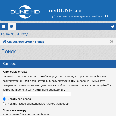
myDUNE .ru
Клуб пользователей медиаплееров Dune HD
с
Поиск
ор
Вход
хо
ы
Список форумов
ум
Поиск
д
Поиск
лк
ы
и
Запрос
Ключевые слова:
+
Вы можете использовать
, чтобы определить слова, которые должны быть в
-
результатах, и
для слов, которых в результатах быть не должно. Вы можете
|
*
разделить слова символом
для поиска любого слова из списка. Используйте
в
качестве шаблона для частичного совпадения.
Искать все слова
Искать любое слово/поиск с языком запросов
Поиск по автору:
Используйте * в качестве шаблона.