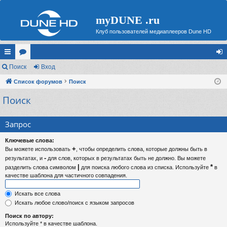
myDUNE .ru
Клуб пользователей медиаплееров Dune HD
с
Поиск
ор
Вход
хо
ы
Список форумов
ум
Поиск
д
Поиск
лк
ы
и
Запрос
Ключевые слова:
+
Вы можете использовать
, чтобы определить слова, которые должны быть в
-
результатах, и
для слов, которых в результатах быть не должно. Вы можете
|
*
разделить слова символом
для поиска любого слова из списка. Используйте
в
качестве шаблона для частичного совпадения.
Искать все слова
Искать любое слово/поиск с языком запросов
Поиск по автору:
Используйте * в качестве шаблона.