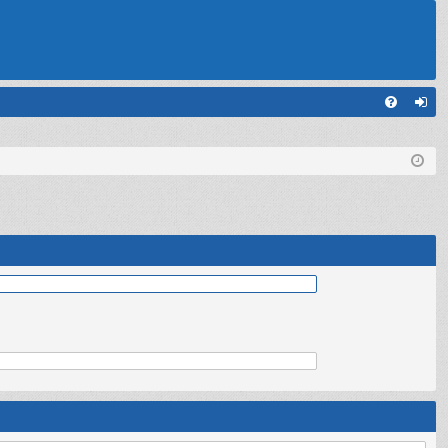
С
FA
хо
Q
д