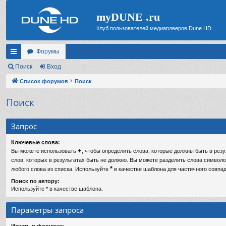
myDUNE .ru
Клуб пользователей медиаплееров Dune HD
Форумы
с
Поиск
Вход
ы
Список форумов
Поиск
лк
Поиск
и
Запрос
Ключевые слова:
+
Вы можете использовать
, чтобы определить слова, которые должны быть в резу
слов, которых в результатах быть не должно. Вы можете разделить слова символ
*
любого слова из списка. Используйте
в качестве шаблона для частичного совпад
Поиск по автору:
Используйте * в качестве шаблона.
Параметры запроса
Искать в форумах: