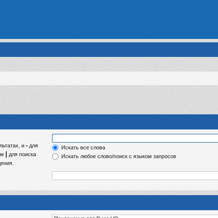
-
льтатах, и
для
Искать все слова
|
ом
для поиска
Искать любое слово/поиск с языком запросов
ения.