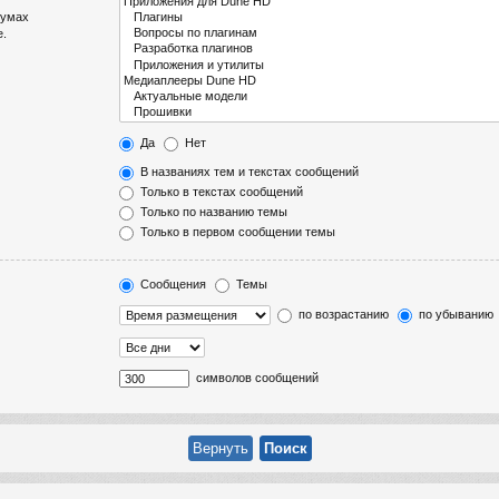
румах
е.
Да
Нет
В названиях тем и текстах сообщений
Только в текстах сообщений
Только по названию темы
Только в первом сообщении темы
Сообщения
Темы
по возрастанию
по убыванию
символов сообщений