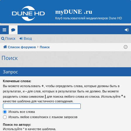
myDUNE .ru
Клуб пользователей медиаплееров Dune HD
с
Поиск
ор
Вход
хо
ы
Список форумов
ум
Поиск
д
Поиск
лк
ы
и
Запрос
Ключевые слова:
+
Вы можете использовать
, чтобы определить слова, которые должны быть в
-
результатах, и
для слов, которых в результатах быть не должно. Вы можете
|
*
разделить слова символом
для поиска любого слова из списка. Используйте
в
качестве шаблона для частичного совпадения.
Искать все слова
Искать любое слово/поиск с языком запросов
Поиск по автору:
Используйте * в качестве шаблона.