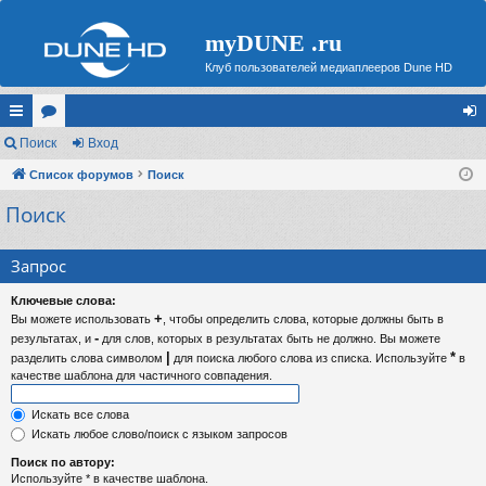
myDUNE .ru
Клуб пользователей медиаплееров Dune HD
с
Поиск
ор
Вход
хо
ы
Список форумов
ум
Поиск
д
Поиск
лк
ы
и
Запрос
Ключевые слова:
+
Вы можете использовать
, чтобы определить слова, которые должны быть в
-
результатах, и
для слов, которых в результатах быть не должно. Вы можете
|
*
разделить слова символом
для поиска любого слова из списка. Используйте
в
качестве шаблона для частичного совпадения.
Искать все слова
Искать любое слово/поиск с языком запросов
Поиск по автору:
Используйте * в качестве шаблона.