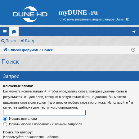
myDUNE .ru
Клуб пользователей медиаплееров Dune HD
с
Поиск
ор
Вход
хо
ы
Список форумов
ум
Поиск
д
Поиск
лк
ы
и
Запрос
Ключевые слова:
+
Вы можете использовать
, чтобы определить слова, которые должны быть в
-
результатах, и
для слов, которых в результатах быть не должно. Вы можете
|
*
разделить слова символом
для поиска любого слова из списка. Используйте
в
качестве шаблона для частичного совпадения.
Искать все слова
Искать любое слово/поиск с языком запросов
Поиск по автору:
Используйте * в качестве шаблона.