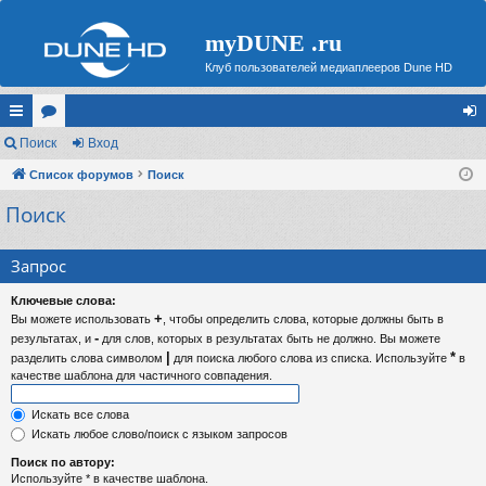
myDUNE .ru
Клуб пользователей медиаплееров Dune HD
с
Поиск
ор
Вход
хо
ы
Список форумов
ум
Поиск
д
Поиск
лк
ы
и
Запрос
Ключевые слова:
+
Вы можете использовать
, чтобы определить слова, которые должны быть в
-
результатах, и
для слов, которых в результатах быть не должно. Вы можете
|
*
разделить слова символом
для поиска любого слова из списка. Используйте
в
качестве шаблона для частичного совпадения.
Искать все слова
Искать любое слово/поиск с языком запросов
Поиск по автору:
Используйте * в качестве шаблона.