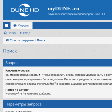
myDUNE .ru
Клуб пользователей медиаплееров Dune HD
Форумы
с
Поиск
Вход
ы
Список форумов
Поиск
лк
Поиск
и
Запрос
Ключевые слова:
+
Вы можете использовать
, чтобы определить слова, которые должны быть в резу
слов, которых в результатах быть не должно. Вы можете разделить слова символ
*
любого слова из списка. Используйте
в качестве шаблона для частичного совпад
Поиск по автору:
Используйте * в качестве шаблона.
Параметры запроса
Искать в форумах: