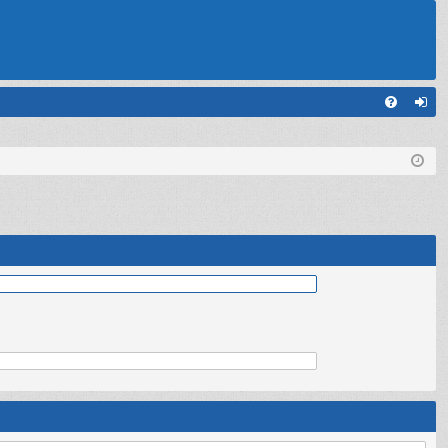
С
FA
хо
Q
д