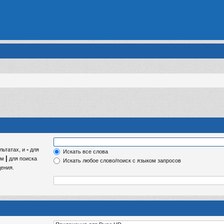
-
льтатах, и
для
Искать все слова
|
ом
для поиска
Искать любое слово/поиск с языком запросов
ения.