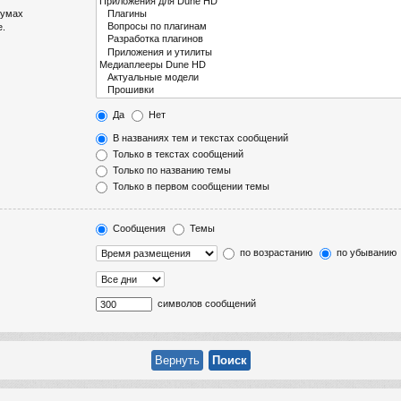
румах
е.
Да
Нет
В названиях тем и текстах сообщений
Только в текстах сообщений
Только по названию темы
Только в первом сообщении темы
Сообщения
Темы
по возрастанию
по убыванию
символов сообщений