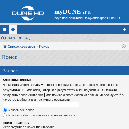
myDUNE .ru
Клуб пользователей медиаплееров Dune HD
с
Поиск
ор
Вход
хо
ы
Список форумов
ум
Поиск
д
Поиск
лк
ы
и
Запрос
Ключевые слова:
+
Вы можете использовать
, чтобы определить слова, которые должны быть в
-
результатах, и
для слов, которых в результатах быть не должно. Вы можете
|
*
разделить слова символом
для поиска любого слова из списка. Используйте
в
качестве шаблона для частичного совпадения.
Искать все слова
Искать любое слово/поиск с языком запросов
Поиск по автору:
Используйте * в качестве шаблона.