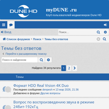
myDUNE .ru
Клуб пользователей медиаплееров Dune HD
Поис
с
Вход
ор
хо
П
ы
Список форумов
ум
Поиск
Темы без ответов
д
о
Темы без ответов
лк
ы
и
и
Перейти к расширенному поиску
с
Поиск
Расширенный поиск
к
2
1
След.
Найдено 34 результата
Темы
Формат HDD Real Vision 4K Duo
Последнее сообщение
denpesh
«
13 мар 2026, 21:36
Добавлено в форуме
Другие вопросы
Вопрос по воспроизведению звука в режиме
24бит-192кГц