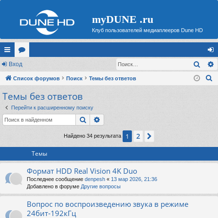
myDUNE .ru
Клуб пользователей медиаплееров Dune HD
Поис
с
Вход
ор
хо
П
ы
Список форумов
ум
Поиск
Темы без ответов
д
о
Темы без ответов
лк
ы
и
и
Перейти к расширенному поиску
с
Поиск
Расширенный поиск
к
2
1
След.
Найдено 34 результата
Темы
Формат HDD Real Vision 4K Duo
Последнее сообщение
denpesh
«
13 мар 2026, 21:36
Добавлено в форуме
Другие вопросы
Вопрос по воспроизведению звука в режиме
24бит-192кГц