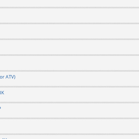
or ATV)
8K
P