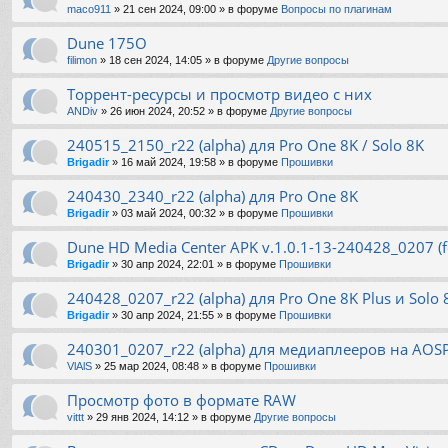
maco911
»
21 сен 2024, 09:00
» в форуме
Вопросы по плагинам
Dune 175O
filimon
»
18 сен 2024, 14:05
» в форуме
Другие вопросы
Торрент-ресурсы и просмотр видео с них
ANDiv
»
26 июн 2024, 20:52
» в форуме
Другие вопросы
240515_2150_r22 (alpha) для Pro One 8K / Solo 8K
Brigadir
»
16 май 2024, 19:58
» в форуме
Прошивки
240430_2340_r22 (alpha) для Pro One 8K
Brigadir
»
03 май 2024, 00:32
» в форуме
Прошивки
Dune HD Media Center APK v.1.0.1-13-240428_0207 (f
Brigadir
»
30 апр 2024, 22:01
» в форуме
Прошивки
240428_0207_r22 (alpha) для Pro One 8K Plus и Solo 
Brigadir
»
30 апр 2024, 21:55
» в форуме
Прошивки
240301_0207_r22 (alpha) для медиаплееров на AOS
VlAlS
»
25 мар 2024, 08:48
» в форуме
Прошивки
Просмотр фото в формате RAW
vittt
»
29 янв 2024, 14:12
» в форуме
Другие вопросы