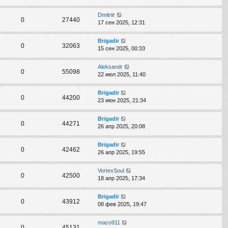
Dmitriir
0
27440
17 сен 2025, 12:31
Brigadir
0
32063
15 сен 2025, 00:33
Aleksandr
0
55098
22 июл 2025, 11:40
Brigadir
0
44200
23 июн 2025, 21:34
Brigadir
0
44271
26 апр 2025, 20:08
Brigadir
0
42462
26 апр 2025, 19:55
VortexSoul
0
42500
18 апр 2025, 17:34
Brigadir
0
43912
08 фев 2025, 19:47
maco911
0
45131