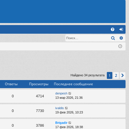
С
Поиск
Ра
FA
хо
Q
д
2
1
С
Найдено 34 результата
Ответы
Просмотры
Последнее сообщение
denpesh
0
4714
13 мар 2026, 21:36
ivaldis
0
7730
19 фев 2026, 10:23
Brigadir
0
3786
17 фев 2026, 18:38