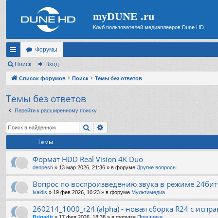
myDUNE .ru
Клуб пользователей медиаплееров Dune HD
Форумы
с
Поиск
Вход
ы
Список форумов
Поиск
Темы без ответов
лк
Темы без ответов
и
Перейти к расширенному поиску
Поиск
Расширенный поиск
Темы
Формат HDD Real Vision 4K Duo
denpesh
»
13 мар 2026, 21:36
» в форуме
Другие вопросы
Вопрос по воспроизведению звука в режиме 24бит
ivaldis
»
19 фев 2026, 10:23
» в форуме
Мультимедиа
260214_1000_r24 (alpha) - новая сборка R24 с испр
Brigadir
»
17 фев 2026, 18:38
» в форуме
Прошивки