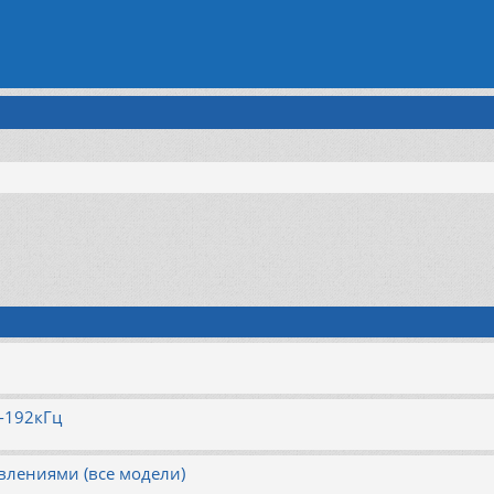
-192кГц
авлениями (все модели)