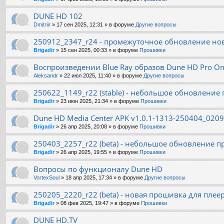
DUNE HD 102
Dmitriir
»
17 сен 2025, 12:31
» в форуме
Другие вопросы
250912_2347_r24 - промежуточное обновление но
Brigadir
»
15 сен 2025, 00:33
» в форуме
Прошивки
Воспроизведении Blue Ray образов Dune HD Pro On
Aleksandr
»
22 июл 2025, 11:40
» в форуме
Другие вопросы
250622_1149_r22 (stable) - небольшое обновление
Brigadir
»
23 июн 2025, 21:34
» в форуме
Прошивки
Dune HD Media Center APK v1.0.1-1313-250404_0209 
Brigadir
»
26 апр 2025, 20:08
» в форуме
Прошивки
250403_2257_r22 (beta) - небольшое обновление п
Brigadir
»
26 апр 2025, 19:55
» в форуме
Прошивки
Вопросы по функционалу Dune HD
VortexSoul
»
18 апр 2025, 17:34
» в форуме
Другие вопросы
250205_2220_r22 (beta) - новая прошивка для плее
Brigadir
»
08 фев 2025, 19:47
» в форуме
Прошивки
DUNE HD.TV