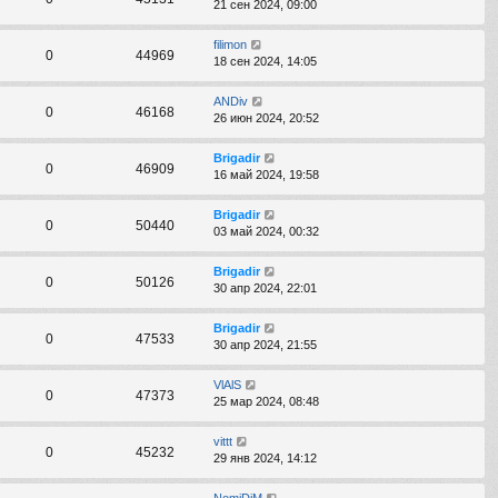
21 сен 2024, 09:00
filimon
0
44969
18 сен 2024, 14:05
ANDiv
0
46168
26 июн 2024, 20:52
Brigadir
0
46909
16 май 2024, 19:58
Brigadir
0
50440
03 май 2024, 00:32
Brigadir
0
50126
30 апр 2024, 22:01
Brigadir
0
47533
30 апр 2024, 21:55
VlAlS
0
47373
25 мар 2024, 08:48
vittt
0
45232
29 янв 2024, 14:12