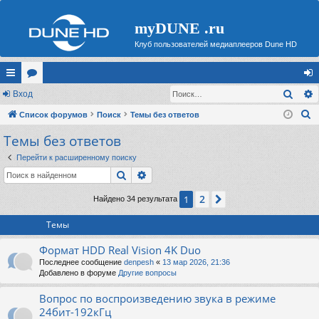
myDUNE .ru
Клуб пользователей медиаплееров Dune HD
Поис
с
Вход
ор
хо
П
ы
Список форумов
ум
Поиск
Темы без ответов
д
о
Темы без ответов
лк
ы
и
и
Перейти к расширенному поиску
с
Поиск
Расширенный поиск
к
2
1
След.
Найдено 34 результата
Темы
Формат HDD Real Vision 4K Duo
Последнее сообщение
denpesh
«
13 мар 2026, 21:36
Добавлено в форуме
Другие вопросы
Вопрос по воспроизведению звука в режиме
24бит-192кГц