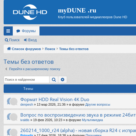
myDUNE .ru
Клуб пользователей медиаплееров Dune HD
Форумы
с
Поиск
Вход
ы
Список форумов
Поиск
Темы без ответов
лк
Темы без ответов
и
Перейти к расширенному поиску
Поиск
Расширенный поиск
Темы
Формат HDD Real Vision 4K Duo
denpesh
»
13 мар 2026, 21:36
» в форуме
Другие вопросы
Вопрос по воспроизведению звука в режиме 24бит
ivaldis
»
19 фев 2026, 10:23
» в форуме
Мультимедиа
260214_1000_r24 (alpha) - новая сборка R24 с испр
Brigadir
»
17 фев 2026, 18:38
» в форуме
Прошивки