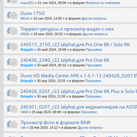
maco911
»
21 сен 2024, 09:00
» в форуме
Вопросы по плагинам
Dune 175O
filimon
»
18 сен 2024, 14:05
» в форуме
Другие вопросы
Торрент-ресурсы и просмотр видео с них
ANDiv
»
26 июн 2024, 20:52
» в форуме
Другие вопросы
240515_2150_r22 (alpha) для Pro One 8K / Solo 8K
Brigadir
»
16 май 2024, 19:58
» в форуме
Прошивки
240430_2340_r22 (alpha) для Pro One 8K
Brigadir
»
03 май 2024, 00:32
» в форуме
Прошивки
Dune HD Media Center APK v.1.0.1-13-240428_0207 (f
Brigadir
»
30 апр 2024, 22:01
» в форуме
Прошивки
240428_0207_r22 (alpha) для Pro One 8K Plus и Solo 
Brigadir
»
30 апр 2024, 21:55
» в форуме
Прошивки
240301_0207_r22 (alpha) для медиаплееров на AOS
VlAlS
»
25 мар 2024, 08:48
» в форуме
Прошивки
Просмотр фото в формате RAW
vittt
»
29 янв 2024, 14:12
» в форуме
Другие вопросы