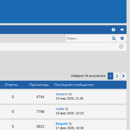
С
Поиск
Ра
FA
хо
Q
д
2
1
С
Найдено 34 результата
Ответы
Просмотры
Последнее сообщение
denpesh
0
4744
13 мар 2026, 21:36
ivaldis
0
7798
19 фев 2026, 10:23
Brigadir
0
3822
17 фев 2026, 18:38