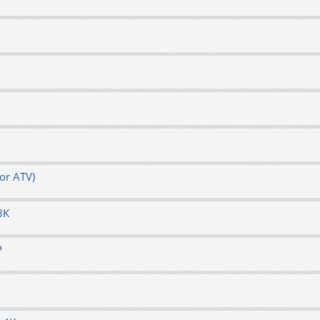
or ATV)
8K
P