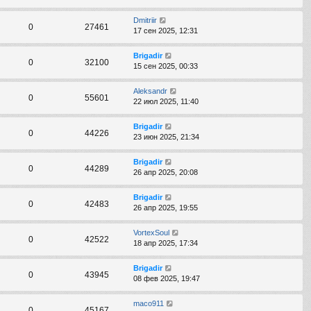
Dmitriir
0
27461
17 сен 2025, 12:31
Brigadir
0
32100
15 сен 2025, 00:33
Aleksandr
0
55601
22 июл 2025, 11:40
Brigadir
0
44226
23 июн 2025, 21:34
Brigadir
0
44289
26 апр 2025, 20:08
Brigadir
0
42483
26 апр 2025, 19:55
VortexSoul
0
42522
18 апр 2025, 17:34
Brigadir
0
43945
08 фев 2025, 19:47
maco911
0
45167