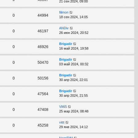
21 сен 2024, 09:00
filimon
0
44994
18 сен 2024, 14:05
ANDiv
0
46197
26 июн 2024, 20:52
Brigadir
0
46926
16 май 2024, 19:58
Brigadir
0
50470
03 май 2024, 00:32
Brigadir
0
50156
30 апр 2024, 22:01
Brigadir
0
47564
30 апр 2024, 21:55
VlAlS
0
47408
25 мар 2024, 08:48
vittt
0
45258
29 янв 2024, 14:12