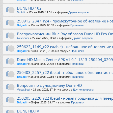
DUNE HD 102
Dmitriir
»
17 сен 2025, 12:31
» в форуме
Другие вопросы
250912_2347_r24 - промежуточное обновление но
Brigadir
»
15 сен 2025, 00:33
» в форуме
Прошивки
Воспроизведении Blue Ray образов Dune HD Pro On
Aleksandr
»
22 июл 2025, 11:40
» в форуме
Другие вопросы
250622_1149_r22 (stable) - небольшое обновление
Brigadir
»
23 июн 2025, 21:34
» в форуме
Прошивки
Dune HD Media Center APK v1.0.1-1313-250404_0209 
Brigadir
»
26 апр 2025, 20:08
» в форуме
Прошивки
250403_2257_r22 (beta) - небольшое обновление п
Brigadir
»
26 апр 2025, 19:55
» в форуме
Прошивки
Вопросы по функционалу Dune HD
VortexSoul
»
18 апр 2025, 17:34
» в форуме
Другие вопросы
250205_2220_r22 (beta) - новая прошивка для плее
Brigadir
»
08 фев 2025, 19:47
» в форуме
Прошивки
DUNE HD.TV