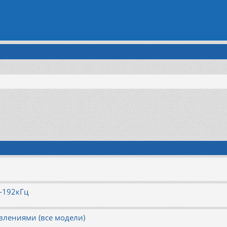
-192кГц
авлениями (все модели)