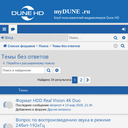
myDUNE .ru
Клуб пользователей медиаплееров Dune HD
Поис
с
Вход
ор
хо
П
ы
Список форумов
ум
Поиск
Темы без ответов
д
о
Темы без ответов
лк
ы
и
и
Перейти к расширенному поиску
с
Поиск
Расширенный поиск
к
2
1
След.
Найдено 34 результата
Темы
Формат HDD Real Vision 4K Duo
Последнее сообщение
denpesh
«
13 мар 2026, 21:36
Добавлено в форуме
Другие вопросы
Вопрос по воспроизведению звука в режиме
24бит-192кГц