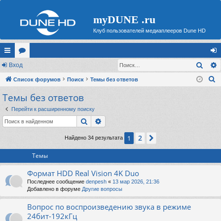
myDUNE .ru
Клуб пользователей медиаплееров Dune HD
Поис
с
Вход
ор
хо
П
ы
Список форумов
ум
Поиск
Темы без ответов
д
о
Темы без ответов
лк
ы
и
и
Перейти к расширенному поиску
с
Поиск
Расширенный поиск
к
2
1
След.
Найдено 34 результата
Темы
Формат HDD Real Vision 4K Duo
Последнее сообщение
denpesh
«
13 мар 2026, 21:36
Добавлено в форуме
Другие вопросы
Вопрос по воспроизведению звука в режиме
24бит-192кГц