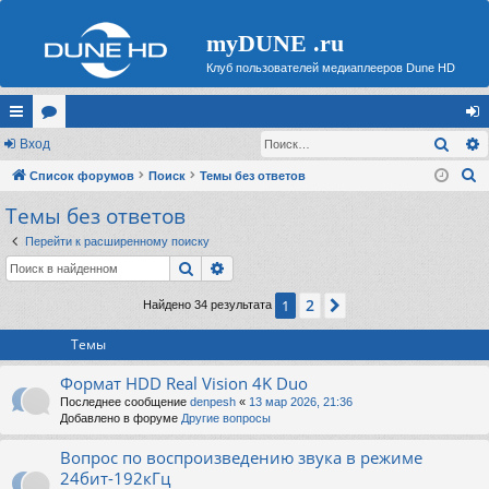
myDUNE .ru
Клуб пользователей медиаплееров Dune HD
Поис
с
Вход
ор
хо
П
ы
Список форумов
ум
Поиск
Темы без ответов
д
о
Темы без ответов
лк
ы
и
и
Перейти к расширенному поиску
с
Поиск
Расширенный поиск
к
2
1
След.
Найдено 34 результата
Темы
Формат HDD Real Vision 4K Duo
Последнее сообщение
denpesh
«
13 мар 2026, 21:36
Добавлено в форуме
Другие вопросы
Вопрос по воспроизведению звука в режиме
24бит-192кГц