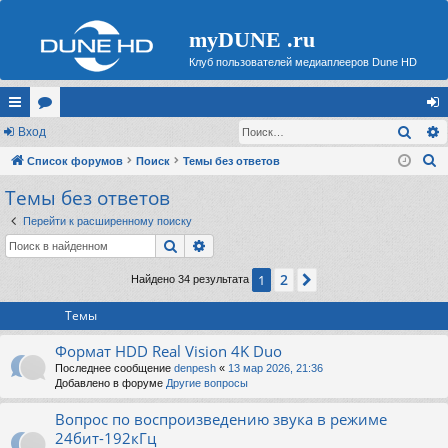
myDUNE .ru
Клуб пользователей медиаплееров Dune HD
Поис
с
Вход
ор
хо
П
ы
Список форумов
ум
Поиск
Темы без ответов
д
о
Темы без ответов
лк
ы
и
и
Перейти к расширенному поиску
с
Поиск
Расширенный поиск
к
2
1
След.
Найдено 34 результата
Темы
Формат HDD Real Vision 4K Duo
Последнее сообщение
denpesh
«
13 мар 2026, 21:36
Добавлено в форуме
Другие вопросы
Вопрос по воспроизведению звука в режиме
24бит-192кГц