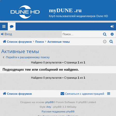
myDUNE .ru
Клуб пользователей медиаплееров Dune HD
Поис
с
Вход
ор
хо
П
ы
Список форумов
ум
Поиск
Активные темы
д
о
Активные темы
лк
ы
и
и
Перейти к расширенному поиску
с
Найдено 0 результатов • Страница
1
из
1
к
Подходящих тем или сообщений не найдено.
Найдено 0 результатов • Страница
1
из
1
Список форумов
Связаться с администрацией
Создано на основе
phpBB
® Forum Software © phpBB Limited
Style
Arty
- phpBB 3.3 MrGaby
Русская поддержка phpBB