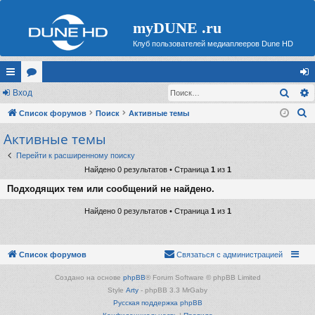
myDUNE .ru
Клуб пользователей медиаплееров Dune HD
Поис
с
Вход
ор
хо
П
ы
Список форумов
ум
Поиск
Активные темы
д
о
Активные темы
лк
ы
и
и
Перейти к расширенному поиску
с
Найдено 0 результатов • Страница
1
из
1
к
Подходящих тем или сообщений не найдено.
Найдено 0 результатов • Страница
1
из
1
Список форумов
Связаться с администрацией
Создано на основе
phpBB
® Forum Software © phpBB Limited
Style
Arty
- phpBB 3.3 MrGaby
Русская поддержка phpBB