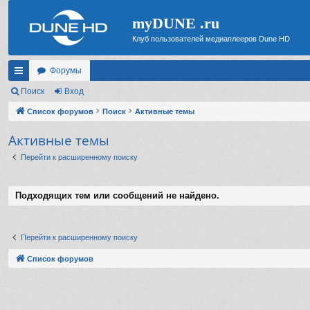
myDUNE .ru
Клуб пользователей медиаплееров Dune HD
Форумы
с
Поиск
Вход
ы
Список форумов
Поиск
Активные темы
лк
Активные темы
и
Перейти к расширенному поиску
Подходящих тем или сообщений не найдено.
Перейти к расширенному поиску
Список форумов