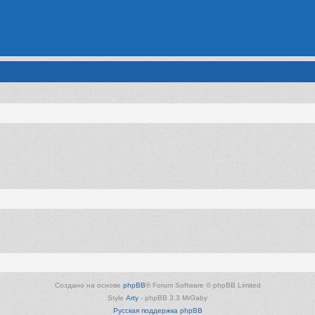
Создано на основе
phpBB
® Forum Software © phpBB Limited
Style
Arty
- phpBB 3.3 MrGaby
Русская поддержка phpBB