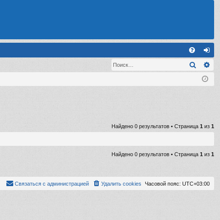
С
Поиск
Ра
FA
хо
Q
д
Найдено 0 результатов • Страница
1
из
1
Найдено 0 результатов • Страница
1
из
1
Связаться с администрацией
Удалить cookies
Часовой пояс:
UTC+03:00