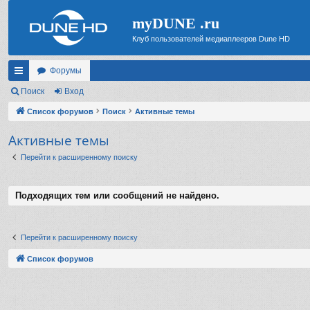
myDUNE .ru
Клуб пользователей медиаплееров Dune HD
Форумы
с
Поиск
Вход
ы
Список форумов
Поиск
Активные темы
лк
Активные темы
и
Перейти к расширенному поиску
Подходящих тем или сообщений не найдено.
Перейти к расширенному поиску
Список форумов