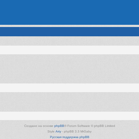
Создано на основе
phpBB
® Forum Software © phpBB Limited
Style
Arty
- phpBB 3.3 MrGaby
Русская поддержка phpBB