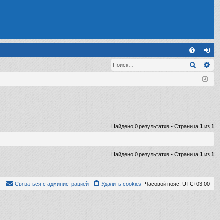
С
Поиск
Ра
FA
хо
Q
д
Найдено 0 результатов • Страница
1
из
1
Найдено 0 результатов • Страница
1
из
1
Связаться с администрацией
Удалить cookies
Часовой пояс:
UTC+03:00