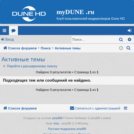
myDUNE .ru
Клуб пользователей медиаплееров Dune HD
Поис
с
Вход
ор
хо
П
ы
Список форумов
ум
Поиск
Активные темы
д
о
Активные темы
лк
ы
и
и
Перейти к расширенному поиску
с
Найдено 0 результатов • Страница
1
из
1
к
Подходящих тем или сообщений не найдено.
Найдено 0 результатов • Страница
1
из
1
Список форумов
Связаться с администрацией
Создано на основе
phpBB
® Forum Software © phpBB Limited
Style
Arty
- phpBB 3.3 MrGaby
Русская поддержка phpBB