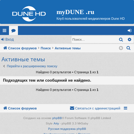
myDUNE .ru
Клуб пользователей медиаплееров Dune HD
Поис
с
Вход
ор
хо
П
ы
Список форумов
ум
Поиск
Активные темы
д
о
Активные темы
лк
ы
и
и
Перейти к расширенному поиску
с
Найдено 0 результатов • Страница
1
из
1
к
Подходящих тем или сообщений не найдено.
Найдено 0 результатов • Страница
1
из
1
Список форумов
Связаться с администрацией
Создано на основе
phpBB
® Forum Software © phpBB Limited
Style
Arty
- phpBB 3.3 MrGaby
Русская поддержка phpBB