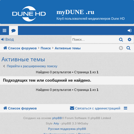
myDUNE .ru
Клуб пользователей медиаплееров Dune HD
Поис
с
Вход
ор
хо
П
ы
Список форумов
ум
Поиск
Активные темы
д
о
Активные темы
лк
ы
и
и
Перейти к расширенному поиску
с
Найдено 0 результатов • Страница
1
из
1
к
Подходящих тем или сообщений не найдено.
Найдено 0 результатов • Страница
1
из
1
Список форумов
Связаться с администрацией
Создано на основе
phpBB
® Forum Software © phpBB Limited
Style
Arty
- phpBB 3.3 MrGaby
Русская поддержка phpBB