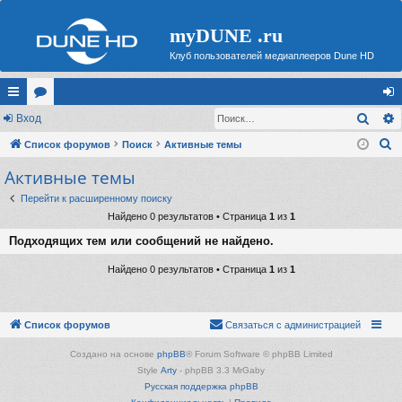
myDUNE .ru
Клуб пользователей медиаплееров Dune HD
Поис
с
Вход
ор
хо
П
ы
Список форумов
ум
Поиск
Активные темы
д
о
Активные темы
лк
ы
и
и
Перейти к расширенному поиску
с
Найдено 0 результатов • Страница
1
из
1
к
Подходящих тем или сообщений не найдено.
Найдено 0 результатов • Страница
1
из
1
Список форумов
Связаться с администрацией
Создано на основе
phpBB
® Forum Software © phpBB Limited
Style
Arty
- phpBB 3.3 MrGaby
Русская поддержка phpBB