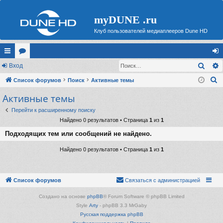
myDUNE .ru
Клуб пользователей медиаплееров Dune HD
Поис
с
Вход
ор
хо
П
ы
Список форумов
ум
Поиск
Активные темы
д
о
Активные темы
лк
ы
и
и
Перейти к расширенному поиску
с
Найдено 0 результатов • Страница
1
из
1
к
Подходящих тем или сообщений не найдено.
Найдено 0 результатов • Страница
1
из
1
Список форумов
Связаться с администрацией
Создано на основе
phpBB
® Forum Software © phpBB Limited
Style
Arty
- phpBB 3.3 MrGaby
Русская поддержка phpBB