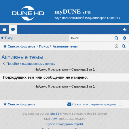
myDUNE .ru
Клуб пользователей медиаплееров Dune HD
Поис
с
Вход
ор
хо
П
ы
Список форумов
ум
Поиск
Активные темы
д
о
Активные темы
лк
ы
и
и
Перейти к расширенному поиску
с
Найдено 0 результатов • Страница
1
из
1
к
Подходящих тем или сообщений не найдено.
Найдено 0 результатов • Страница
1
из
1
Список форумов
Связаться с администрацией
Создано на основе
phpBB
® Forum Software © phpBB Limited
Style
Arty
- phpBB 3.3 MrGaby
Русская поддержка phpBB