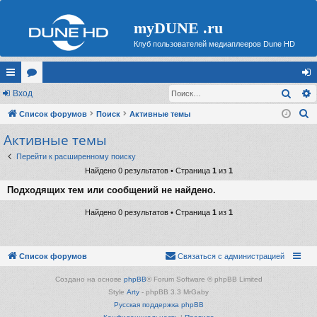
myDUNE .ru
Клуб пользователей медиаплееров Dune HD
Поис
с
Вход
ор
хо
П
ы
Список форумов
ум
Поиск
Активные темы
д
о
Активные темы
лк
ы
и
и
Перейти к расширенному поиску
с
Найдено 0 результатов • Страница
1
из
1
к
Подходящих тем или сообщений не найдено.
Найдено 0 результатов • Страница
1
из
1
Список форумов
Связаться с администрацией
Создано на основе
phpBB
® Forum Software © phpBB Limited
Style
Arty
- phpBB 3.3 MrGaby
Русская поддержка phpBB