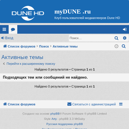
myDUNE .ru
Клуб пользователей медиаплееров Dune HD
Поис
с
Вход
ор
хо
П
ы
Список форумов
ум
Поиск
Активные темы
д
о
Активные темы
лк
ы
и
и
Перейти к расширенному поиску
с
Найдено 0 результатов • Страница
1
из
1
к
Подходящих тем или сообщений не найдено.
Найдено 0 результатов • Страница
1
из
1
Список форумов
Связаться с администрацией
Создано на основе
phpBB
® Forum Software © phpBB Limited
Style
Arty
- phpBB 3.3 MrGaby
Русская поддержка phpBB