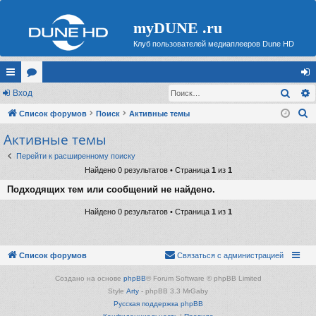
myDUNE .ru
Клуб пользователей медиаплееров Dune HD
Поис
с
Вход
ор
хо
П
ы
Список форумов
ум
Поиск
Активные темы
д
о
Активные темы
лк
ы
и
и
Перейти к расширенному поиску
с
Найдено 0 результатов • Страница
1
из
1
к
Подходящих тем или сообщений не найдено.
Найдено 0 результатов • Страница
1
из
1
Список форумов
Связаться с администрацией
Создано на основе
phpBB
® Forum Software © phpBB Limited
Style
Arty
- phpBB 3.3 MrGaby
Русская поддержка phpBB