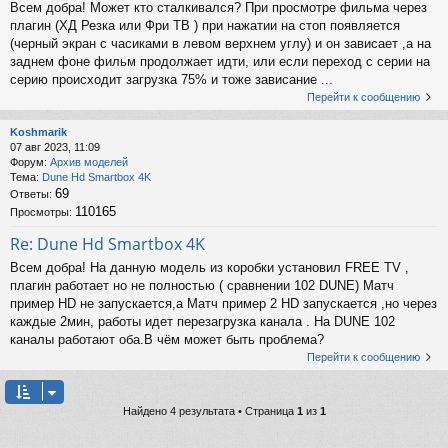
Всем добра! Может кто сталкивался? При просмотре фильма через
плагин (ХД Резка или Фри ТВ ) при нажатии на стоп появляется
(черный экран с часиками в левом верхнем углу) и он зависает ,а на
заднем фоне фильм продолжает идти, или если переход с серии на
серию происходит загрузка 75% и тоже зависание ...
Перейти к сообщению
Koshmarik
07 авг 2023, 11:09
Форум:
Архив моделей
Тема:
Dune Hd Smartbox 4K
69
Ответы:
110165
Просмотры:
Re: Dune Hd Smartbox 4K
Всем добра! На данную модель из коробки установил FREE TV ,
плагин работает но не полностью ( сравнении 102 DUNE) Матч
пример HD не запускается,а Матч пример 2 HD запускается ,но через
каждые 2мин, работы идет перезагрузка канала . На DUNE 102
каналы работают оба.В чём может быть проблема?
Перейти к сообщению
Найдено 4 результата • Страница
1
из
1