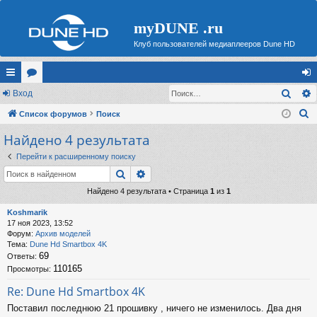
myDUNE .ru
Клуб пользователей медиаплееров Dune HD
Поис
с
Вход
ор
хо
П
ы
Список форумов
ум
Поиск
д
о
Найдено 4 результата
лк
ы
и
и
Перейти к расширенному поиску
с
Поиск
Расширенный поиск
к
Найдено 4 результата • Страница
1
из
1
Koshmarik
17 ноя 2023, 13:52
Форум:
Архив моделей
Тема:
Dune Hd Smartbox 4K
69
Ответы:
110165
Просмотры:
Re: Dune Hd Smartbox 4K
Поставил последнюю 21 прошивку , ничего не изменилось. Два дня