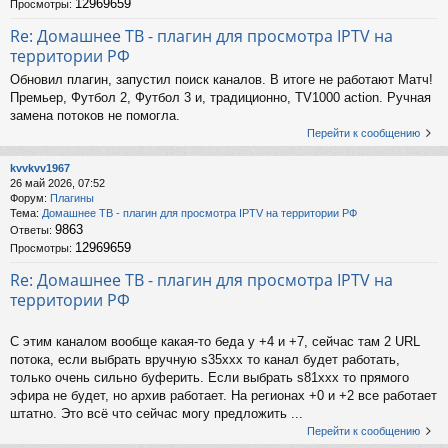
12969659
Просмотры:
Re: Домашнее ТВ - плагин для просмотра IPTV на
территории РФ
Обновил плагин, запустил поиск каналов. В итоге не работают Матч!
Премьер, Футбол 2, Футбол 3 и, традиционно, TV1000 action. Ручная
замена потоков не помогла.
Перейти к сообщению
kvvkvv1967
26 май 2026, 07:52
Форум:
Плагины
Тема:
Домашнее ТВ - плагин для просмотра IPTV на территории РФ
9863
Ответы:
12969659
Просмотры:
Re: Домашнее ТВ - плагин для просмотра IPTV на
территории РФ
С этим каналом вообще какая-то беда у +4 и +7, cейчас там 2 URL
потока, если выбрать вручную s35xxx то канал будет работать,
только очень сильно буферить. Если выбрать s81xxx то прямого
эфира не будет, но архив работает. На регионах +0 и +2 все работает
штатно. Это всё что сейчас могу предложить ...
Перейти к сообщению