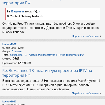
территории РФ
Bagauser
писал(а):
↑
C
D
N
В
ontent
elivery
etwork
ОК. Но на Free TV эти каналы идут без проблем. У меня вообще
ощущение такое, что потоки у Домашнего и Free tv одни и те же на
многих каналах.
Перейти к сообщению
kvvkvv1967
09 апр 2026, 12:04
Форум:
Плагины
Тема:
Домашнее ТВ - плагин для просмотра IPTV на территории РФ
9863
Ответы:
12969659
Просмотры:
Re: Домашнее ТВ - плагин для просмотра IPTV на
территории РФ
Всем желаю здравствовать! Не показывают каналы Матч! Футбол 1
HD и Матч! Футбол 3 HD, ни прямой эфир, ни архив. Каналы
пересканировал. В чем может быть проблема?
Перейти к сообщению
kvvkvv1967
07 май 2025, 12:19