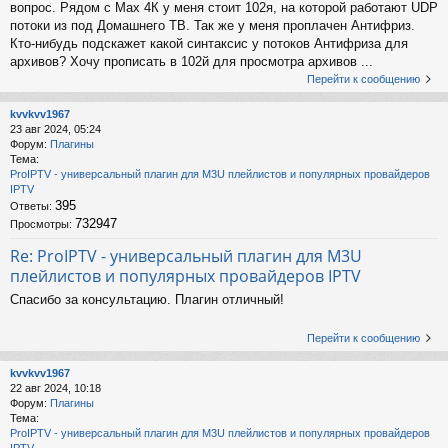
вопрос. Рядом с Мах 4К у меня стоит 102я, на которой работают UDP
потоки из под Домашнего ТВ. Так же у меня проплачен Антифриз.
Кто-нибудь подскажет какой синтаксис у потоков Антифриза для
архивов? Хочу прописать в 102й для просмотра архивов ...
Перейти к сообщению
kvvkvv1967
23 авг 2024, 05:24
Форум:
Плагины
Тема:
ProIPTV - универсальный плагин для M3U плейлистов и популярных провайдеров
IPTV
395
Ответы:
732947
Просмотры:
Re: ProIPTV - универсальный плагин для M3U
плейлистов и популярных провайдеров IPTV
Спасибо за консультацию. Плагин отличный!
Перейти к сообщению
kvvkvv1967
22 авг 2024, 10:18
Форум:
Плагины
Тема:
ProIPTV - универсальный плагин для M3U плейлистов и популярных провайдеров