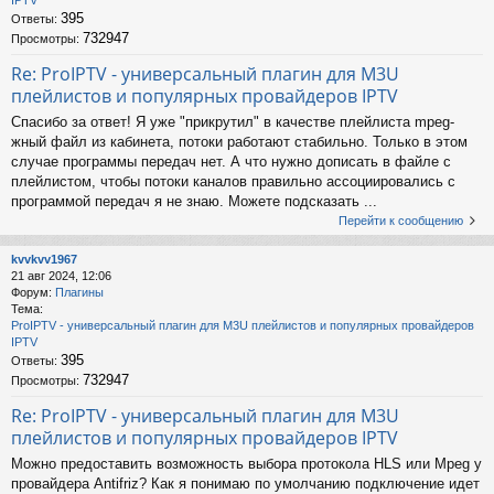
IPTV
395
Ответы:
732947
Просмотры:
Re: ProIPTV - универсальный плагин для M3U
плейлистов и популярных провайдеров IPTV
Спасибо за ответ! Я уже "прикрутил" в качестве плейлиста mpeg-
жный файл из кабинета, потоки работают стабильно. Только в этом
случае программы передач нет. А что нужно дописать в файле с
плейлистом, чтобы потоки каналов правильно ассоциировались с
программой передач я не знаю. Можете подсказать ...
Перейти к сообщению
kvvkvv1967
21 авг 2024, 12:06
Форум:
Плагины
Тема:
ProIPTV - универсальный плагин для M3U плейлистов и популярных провайдеров
IPTV
395
Ответы:
732947
Просмотры:
Re: ProIPTV - универсальный плагин для M3U
плейлистов и популярных провайдеров IPTV
Можно предоставить возможность выбора протокола HLS или Mpeg у
провайдера Antifriz? Как я понимаю по умолчанию подключение идет