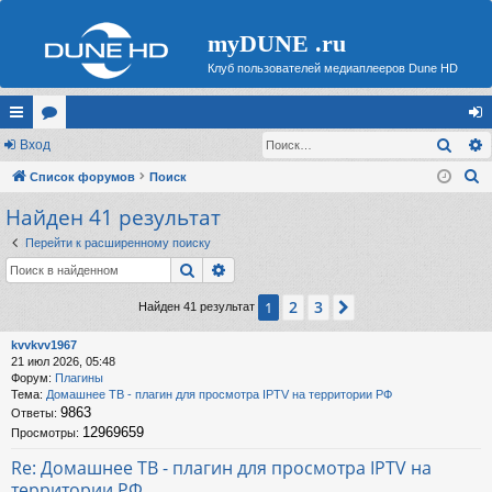
myDUNE .ru
Клуб пользователей медиаплееров Dune HD
Поис
с
Вход
ор
хо
П
ы
Список форумов
ум
Поиск
д
о
Найден 41 результат
лк
ы
и
и
Перейти к расширенному поиску
с
Поиск
Расширенный поиск
к
2
3
1
След.
Найден 41 результат
kvvkvv1967
21 июл 2026, 05:48
Форум:
Плагины
Тема:
Домашнее ТВ - плагин для просмотра IPTV на территории РФ
9863
Ответы:
12969659
Просмотры:
Re: Домашнее ТВ - плагин для просмотра IPTV на
территории РФ