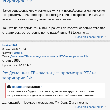
территории РФ
Такое ощющение что у регионов +4 +7 у провайдера на линии какие
то проблемы, либо сервера транстяции криво настроены. В плагине
все возможные url-ы подняты, всё показывает.
Так это не эксерименты были, а работы по восстановлению того что
отвалилось, естественно не по нашей вине 8-) Если не ...
Перейти к сообщению
kvvkvv1967
03 июн 2026, 18:04
Форум:
Плагины
Тема:
Домашнее ТВ - плагин для просмотра IPTV на территории РФ
9863
Ответы:
12969659
Просмотры:
Re: Домашнее ТВ - плагин для просмотра IPTV на
территории РФ
Bagauser
писал(а):
↑
Если снова не будет показывать, пересканируйте заного, внёс
исправления, вроде всё устаканилось и работает как раньше.
Да, спасибо, Премьер показывает. Футболы 2 и 3 пока нет.
Перейти к сообщению