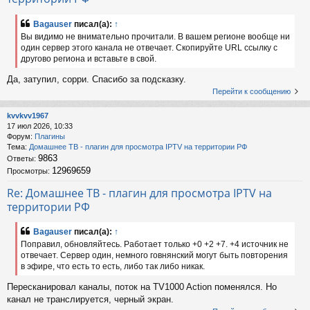
Bagauser
писал(а):
↑
Вы видимо не внимательно прочитали. В вашем регионе вообще ни
один сервер этого канала не отвечает. Скопируйте URL ссылку c
другово региона и вставьте в свой.
Да, затупил, сорри. Спасибо за подсказку.
Перейти к сообщению
kvvkvv1967
17 июл 2026, 10:33
Форум:
Плагины
Тема:
Домашнее ТВ - плагин для просмотра IPTV на территории РФ
9863
Ответы:
12969659
Просмотры:
Re: Домашнее ТВ - плагин для просмотра IPTV на
территории РФ
Bagauser
писал(а):
↑
Поправил, обновляйтесь. Работает только +0 +2 +7. +4 источник не
отвечает. Сервер один, немного говнянский могут быть повторения
в эфире, что есть то есть, либо так либо никак.
Пересканировал каналы, поток на TV1000 Action поменялся. Но
канал не транслируется, черный экран.