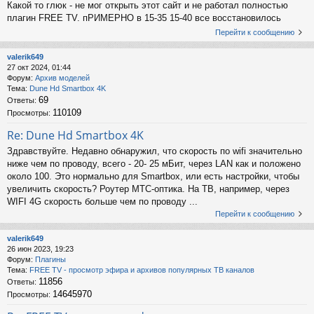
Какой то глюк - не мог открыть этот сайт и не работал полностью
плагин FREE TV. пРИМЕРНО в 15-35 15-40 все восстановилось
Перейти к сообщению
valerik649
27 окт 2024, 01:44
Форум:
Архив моделей
Тема:
Dune Hd Smartbox 4K
69
Ответы:
110109
Просмотры:
Re: Dune Hd Smartbox 4K
Здравствуйте. Недавно обнаружил, что скорость по wifi значительно
ниже чем по проводу, всего - 20- 25 мБит, через LAN как и положено
около 100. Это нормально для Smartbox, или есть настройки, чтобы
увеличить скорость? Роутер МТС-оптика. На ТВ, например, через
WIFI 4G скорость больше чем по проводу ...
Перейти к сообщению
valerik649
26 июн 2023, 19:23
Форум:
Плагины
Тема:
FREE TV - просмотр эфира и архивов популярных ТВ каналов
11856
Ответы:
14645970
Просмотры: