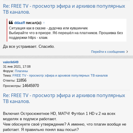
Re: FREE TV - просмотр эфира и архивов популярных
ТВ каналов.
ddaaff
писал(а):
↑
Ситуация как в сказке - дудочка или кувшинчик
Выбирайте что в приоре. Яб перешёл на платников. Прошивка без
поддержки https - хлам.
Да все устраивает. Спасибо.
Перейти к сообщению
valerik649
31 янв 2021, 17:08
Форум:
Плагины
Тема:
FREE TV - просмотр эфира и архивов популярных ТВ каналов
11856
Ответы:
14645970
Просмотры:
Re: FREE TV - просмотр эфира и архивов популярных
ТВ каналов.
Включил Остросюжетное HD, МАТЧ! Футбол 1 HD v.2 на всех
моделях в подписи работают.
Чем обоснуете своё утверждение? А именно, что плагин вообще не
работает. Я правильно понял ваш посыл?