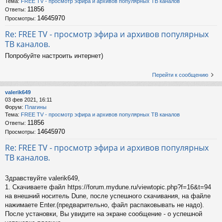
Тема:
FREE TV - просмотр эфира и архивов популярных ТВ каналов
11856
Ответы:
14645970
Просмотры:
Re: FREE TV - просмотр эфира и архивов популярных
ТВ каналов.
Попробуйте настроить интернет)
Перейти к сообщению
valerik649
03 фев 2021, 16:11
Форум:
Плагины
Тема:
FREE TV - просмотр эфира и архивов популярных ТВ каналов
11856
Ответы:
14645970
Просмотры:
Re: FREE TV - просмотр эфира и архивов популярных
ТВ каналов.
Здравствуйте valerik649,
1. Скачиваете файл https://forum.mydune.ru/viewtopic.php?f=16&t=94
на внешний носитель Dune, после успешного скачивания, на файле
нажимаете Enter.(предварительно, файл распаковывать не надо).
После установки, Вы увидите на экране сообщение - о успешной