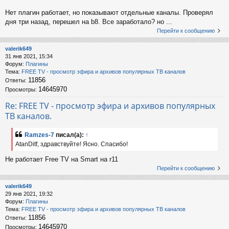
Нет плагин работает, но показывают отдельные каналы. Проверял
дня три назад, перешел на b8. Все заработало? но ...
Перейти к сообщению
valerik649
31 янв 2021, 15:34
Форум:
Плагины
Тема:
FREE TV - просмотр эфира и архивов популярных ТВ каналов
11856
Ответы:
14645970
Просмотры:
Re: FREE TV - просмотр эфира и архивов популярных
ТВ каналов.
Ramzes-7
писал(а):
↑
AtanDitf, здравствуйте! Ясно. Спасибо!
Не работает Free TV на Smart на r11
Перейти к сообщению
valerik649
29 янв 2021, 19:32
Форум:
Плагины
Тема:
FREE TV - просмотр эфира и архивов популярных ТВ каналов
11856
Ответы:
14645970
Просмотры: