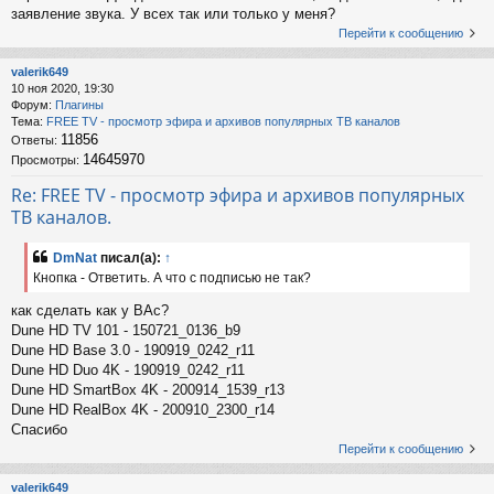
заявление звука. У всех так или только у меня?
Перейти к сообщению
valerik649
10 ноя 2020, 19:30
Форум:
Плагины
Тема:
FREE TV - просмотр эфира и архивов популярных ТВ каналов
11856
Ответы:
14645970
Просмотры:
Re: FREE TV - просмотр эфира и архивов популярных
ТВ каналов.
DmNat
писал(а):
↑
Кнопка - Ответить. А что с подписью не так?
как сделать как у ВАс?
Dune HD TV 101 - 150721_0136_b9
Dune HD Base 3.0 - 190919_0242_r11
Dune HD Duo 4K - 190919_0242_r11
Dune HD SmartBox 4K - 200914_1539_r13
Dune HD RealBox 4K - 200910_2300_r14
Спасибо
Перейти к сообщению
valerik649