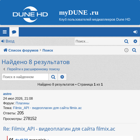
myDUNE .ru
Клуб пользователей медиаплееров Dune HD
Поис
с
Вход
ор
хо
П
ы
Список форумов
ум
Поиск
д
о
Найдено 8 результатов
лк
ы
и
и
Перейти к расширенному поиску
с
Поиск
Расширенный поиск
к
Найдено 8 результатов • Страница
1
из
1
astro
24 июл 2026, 21:08
Форум:
Плагины
Тема:
Filmix_API - видеоплагин для сайта filmix.ac
205
Ответы:
278152
Просмотры:
Re: Filmix_API - видеоплагин для сайта filmix.ac