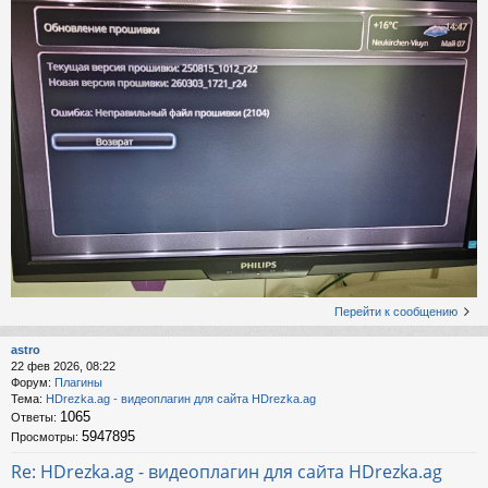
Перейти к сообщению
astro
22 фев 2026, 08:22
Форум:
Плагины
Тема:
HDrezka.ag - видеоплагин для сайта HDrezka.ag
1065
Ответы:
5947895
Просмотры:
Re: HDrezka.ag - видеоплагин для сайта HDrezka.ag