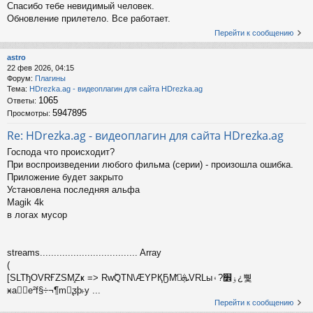
Спасибо тебе невидимый человек.
Обновление прилетело. Все работает.
Перейти к сообщению
astro
22 фев 2026, 04:15
Форум:
Плагины
Тема:
HDrezka.ag - видеоплагин для сайта HDrezka.ag
1065
Ответы:
5947895
Просмотры:
Re: HDrezka.ag - видеоплагин для сайта HDrezka.ag
Господа что происходит?
При воспроизведении любого фильма (серии) - произошла ошибка.
Приложение будет закрыто
Установлена последняя альфа
Magik 4k
в логах мусор
streams................................... Array
(
[SLTђОVRҒZSΜ֑Zҝ => RԝۖQTN\ӔYPҚҔMܞ̓VRLыۏ׾?۽¿뿿
ӿa򷦧e²f§÷¬¶mᶚþ˫y ...
Перейти к сообщению