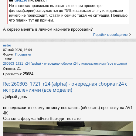
ded130
писал(а):
↑
Не знаю как правильно выразиться но при просмотре
фильма(серии) загружается до 75% и затыкается, ну или дальше
ничего не происходит. Кстати и сейчас такая же ситуация. Понимаю
что плагин тут ни причём.
А сервер менять в личном кабинете пробовали?
Перейти к сообщению
astro
07 май 2026, 16:04
Форум:
Прошивки
Тема:
260303_1721_r24 (alpha) - очередная сборка r24 с исправлениями (все модели)
21
Ответы:
25684
Просмотры:
Re: 260303_1721_r24 (alpha) - очередная сборка r24 с
исправлениями (все модели)
Добрый день
не подскажите почему не могу поставить (обновить) прошивку на AV1
4K
Скачал с форума hdtv.ru Выходит вот это