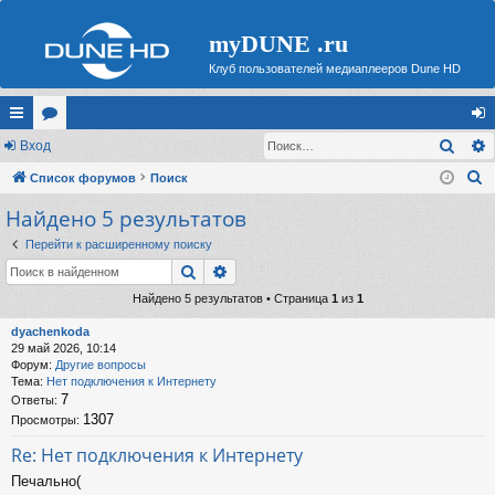
myDUNE .ru
Клуб пользователей медиаплееров Dune HD
Поис
с
Вход
ор
хо
П
ы
Список форумов
ум
Поиск
д
о
Найдено 5 результатов
лк
ы
и
и
Перейти к расширенному поиску
с
Поиск
Расширенный поиск
к
Найдено 5 результатов • Страница
1
из
1
dyachenkoda
29 май 2026, 10:14
Форум:
Другие вопросы
Тема:
Нет подключения к Интернету
7
Ответы:
1307
Просмотры:
Re: Нет подключения к Интернету
Печально(