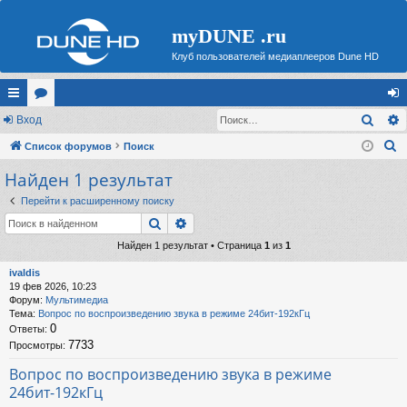
myDUNE .ru
Клуб пользователей медиаплееров Dune HD
Поис
с
Вход
ор
хо
П
ы
Список форумов
ум
Поиск
д
о
Найден 1 результат
лк
ы
и
и
Перейти к расширенному поиску
с
Поиск
Расширенный поиск
к
Найден 1 результат • Страница
1
из
1
ivaldis
19 фев 2026, 10:23
Форум:
Мультимедиа
Тема:
Вопрос по воспроизведению звука в режиме 24бит-192кГц
0
Ответы:
7733
Просмотры:
Вопрос по воспроизведению звука в режиме
24бит-192кГц