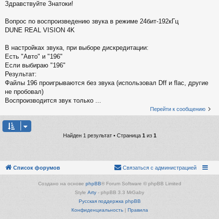
Здравствуйте Знатоки!
Вопрос по воспроизведению звука в режиме 24бит-192кГц
DUNE REAL VISION 4K
В настройках звука, при выборе дискредитации:
Есть "Авто" и "196"
Если выбираю "196"
Результат:
Файлы 196 проигрываются без звука (использовал Dff и flac, другие
не пробовал)
Воспроизводится звук только ...
Перейти к сообщению
Найден 1 результат • Страница
1
из
1
Список форумов
Связаться с администрацией
Создано на основе
phpBB
® Forum Software © phpBB Limited
Style
Arty
- phpBB 3.3 MrGaby
Русская поддержка phpBB
Конфиденциальность
|
Правила