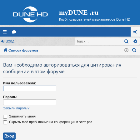
myDUNE .ru
Клуб пользователей медиаплееров Dune HD
Поис
с
Вход
ор
хо
П
ы
Список форумов
ум
д
о
лк
ы
Вам необходимо авторизоваться для цитирования
и
и
сообщений в этом форуме.
с
к
Имя пользователя:
Пароль:
Забыли пароль?
Запомнить меня
Скрыть моё пребывание на конференции в этот раз