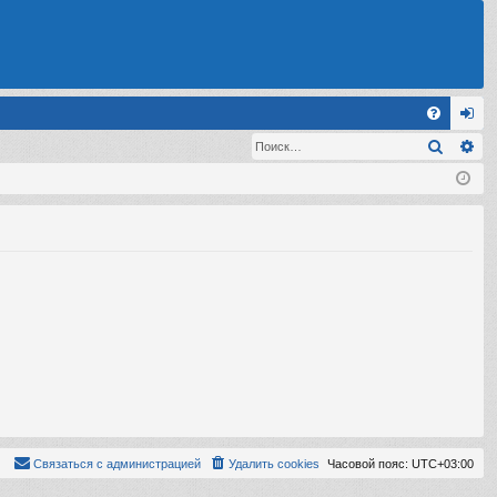
С
Поиск
Ра
FA
хо
Q
д
Связаться с администрацией
Удалить cookies
Часовой пояс:
UTC+03:00