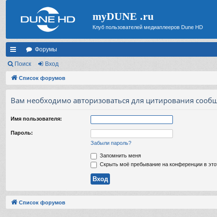
myDUNE .ru
Клуб пользователей медиаплееров Dune HD
Форумы
с
Поиск
Вход
ы
Список форумов
лк
Вам необходимо авторизоваться для цитирования сообщ
и
Имя пользователя:
Пароль:
Забыли пароль?
Запомнить меня
Скрыть моё пребывание на конференции в это
Список форумов