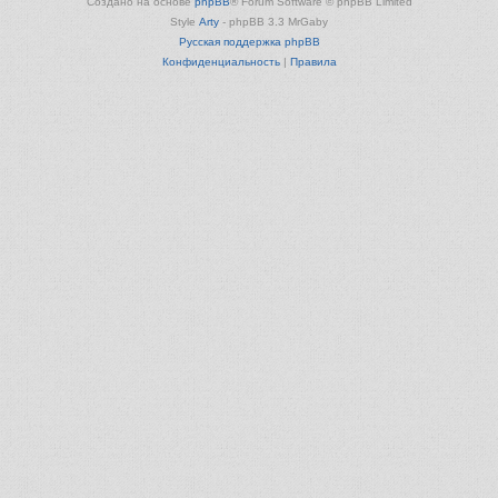
Создано на основе
phpBB
® Forum Software © phpBB Limited
Style
Arty
- phpBB 3.3 MrGaby
Русская поддержка phpBB
Конфиденциальность
|
Правила