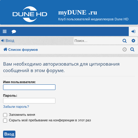
myDUNE .ru
Клуб пользователей медиаплееров Dune HD
Поис
с
Вход
ор
хо
П
ы
Список форумов
ум
д
о
лк
ы
Вам необходимо авторизоваться для цитирования
и
и
сообщений в этом форуме.
с
к
Имя пользователя:
Пароль:
Забыли пароль?
Запомнить меня
Скрыть моё пребывание на конференции в этот раз