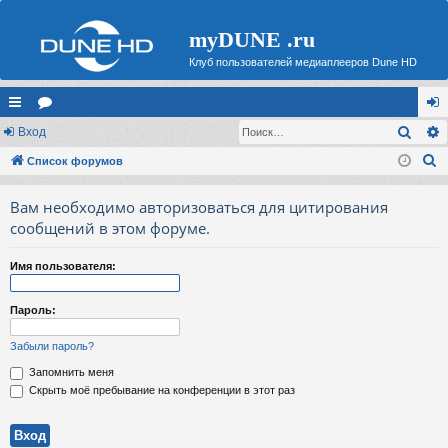
myDUNE .ru
Клуб пользователей медиаплееров Dune HD
Поис
с
Вход
ор
хо
П
ы
Список форумов
ум
д
о
лк
ы
Вам необходимо авторизоваться для цитирования
и
и
сообщений в этом форуме.
с
к
Имя пользователя:
Пароль:
Забыли пароль?
Запомнить меня
Скрыть моё пребывание на конференции в этот раз