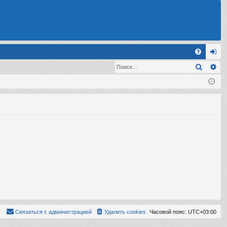
С
Поиск
Ра
FA
хо
Q
д
Связаться с администрацией
Удалить cookies
Часовой пояс:
UTC+03:00