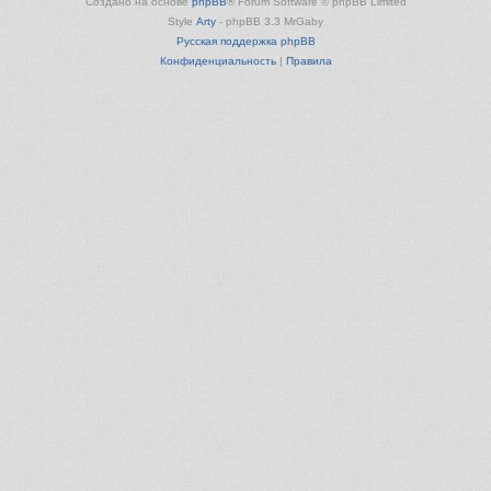
Создано на основе
phpBB
® Forum Software © phpBB Limited
Style
Arty
- phpBB 3.3 MrGaby
Русская поддержка phpBB
Конфиденциальность
|
Правила