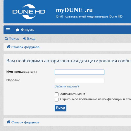
myDUNE .ru
Клуб пользователей медиаплееров Dune HD
Форумы
с
Поиск
Вход
ы
Список форумов
лк
Вам необходимо авторизоваться для цитирования сообщ
и
Имя пользователя:
Пароль:
Забыли пароль?
Запомнить меня
Скрыть моё пребывание на конференции в это
Список форумов