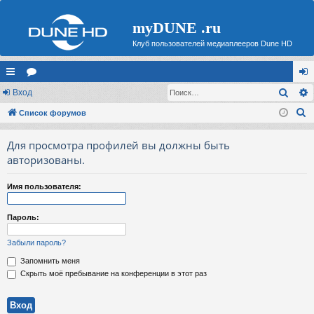
myDUNE .ru
Клуб пользователей медиаплееров Dune HD
Поис
с
Вход
ор
хо
П
ы
Список форумов
ум
д
о
лк
ы
Для просмотра профилей вы должны быть
и
и
авторизованы.
с
к
Имя пользователя:
Пароль:
Забыли пароль?
Запомнить меня
Скрыть моё пребывание на конференции в этот раз