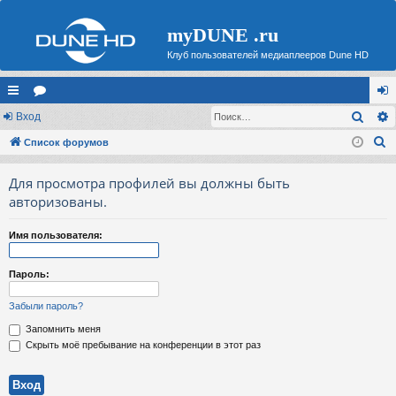
myDUNE .ru
Клуб пользователей медиаплееров Dune HD
Поис
с
Вход
ор
хо
П
ы
Список форумов
ум
д
о
лк
ы
Для просмотра профилей вы должны быть
и
и
авторизованы.
с
к
Имя пользователя:
Пароль:
Забыли пароль?
Запомнить меня
Скрыть моё пребывание на конференции в этот раз