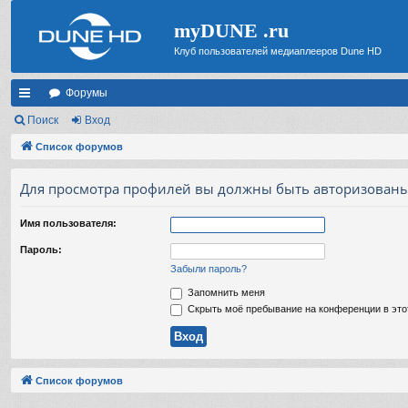
myDUNE .ru
Клуб пользователей медиаплееров Dune HD
Форумы
с
Поиск
Вход
ы
Список форумов
лк
Для просмотра профилей вы должны быть авторизованы
и
Имя пользователя:
Пароль:
Забыли пароль?
Запомнить меня
Скрыть моё пребывание на конференции в это
Список форумов