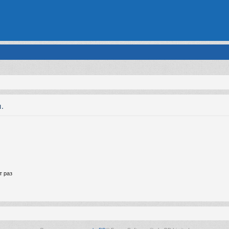
.
т раз