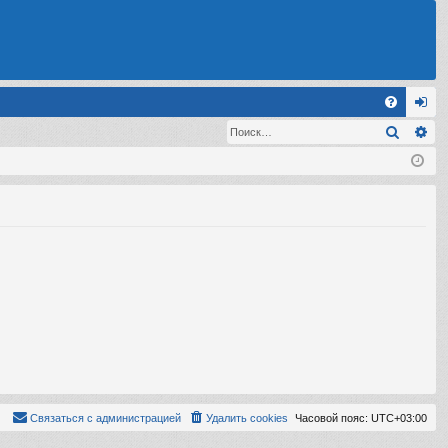
С
Поиск
Ра
FA
хо
Q
д
Связаться с администрацией
Удалить cookies
Часовой пояс:
UTC+03:00