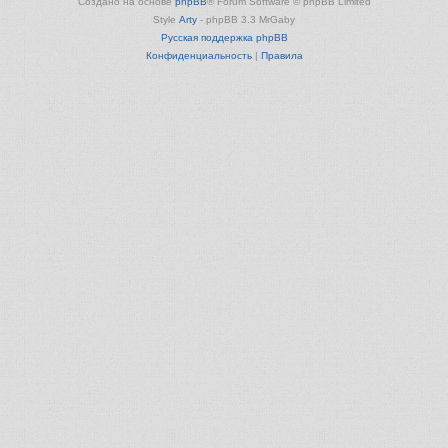
Создано на основе
phpBB
® Forum Software © phpBB Limited
Style
Arty
- phpBB 3.3 MrGaby
Русская поддержка phpBB
Конфиденциальность
|
Правила