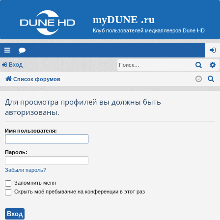
myDUNE .ru
Клуб пользователей медиаплееров Dune HD
Поис
с
Вход
ор
хо
П
ы
Список форумов
ум
д
о
лк
ы
Для просмотра профилей вы должны быть
и
и
авторизованы.
с
к
Имя пользователя:
Пароль:
Забыли пароль?
Запомнить меня
Скрыть моё пребывание на конференции в этот раз