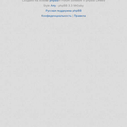
Создано на основе
phpBB
® Forum Software © phpBB Limited
Style
Arty
- phpBB 3.3 MrGaby
Русская поддержка phpBB
Конфиденциальность
|
Правила