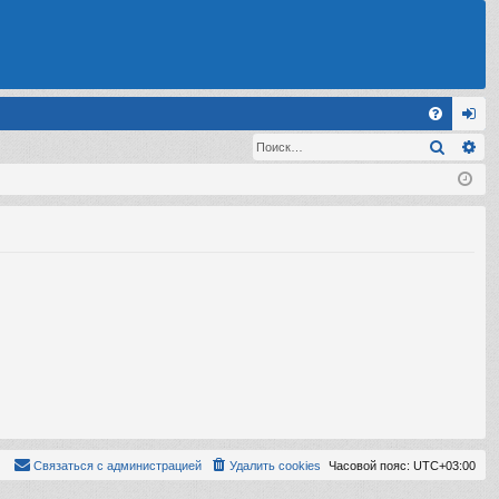
С
Поиск
Ра
FA
хо
Q
д
Связаться с администрацией
Удалить cookies
Часовой пояс:
UTC+03:00