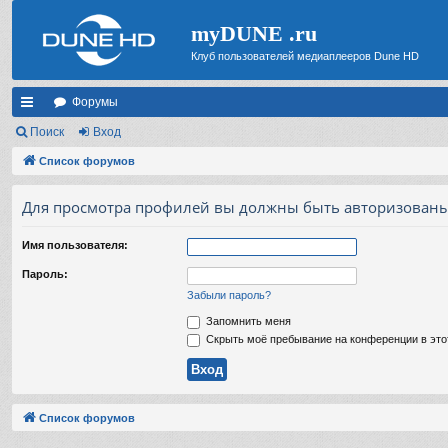
myDUNE .ru
Клуб пользователей медиаплееров Dune HD
Форумы
с
Поиск
Вход
ы
Список форумов
лк
Для просмотра профилей вы должны быть авторизованы
и
Имя пользователя:
Пароль:
Забыли пароль?
Запомнить меня
Скрыть моё пребывание на конференции в это
Список форумов