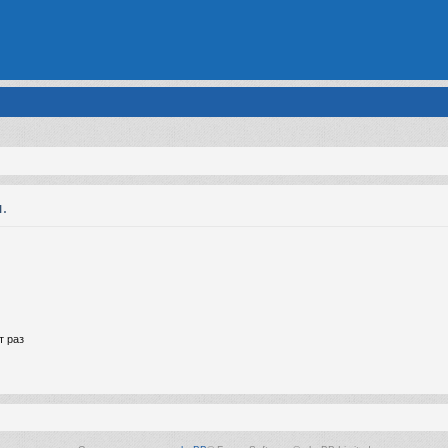
.
т раз