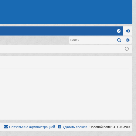
С
Поиск
Ра
FA
хо
Q
д
Связаться с администрацией
Удалить cookies
Часовой пояс:
UTC+03:00