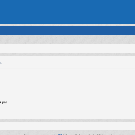
.
т раз