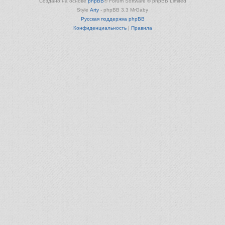
Создано на основе
phpBB
® Forum Software © phpBB Limited
Style
Arty
- phpBB 3.3 MrGaby
Русская поддержка phpBB
Конфиденциальность
|
Правила