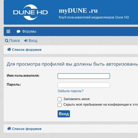
myDUNE .ru
Клуб пользователей медиаплееров Dune HD
Форумы
с
Поиск
Вход
ы
Список форумов
лк
Для просмотра профилей вы должны быть авторизованы
и
Имя пользователя:
Пароль:
Забыли пароль?
Запомнить меня
Скрыть моё пребывание на конференции в это
Список форумов